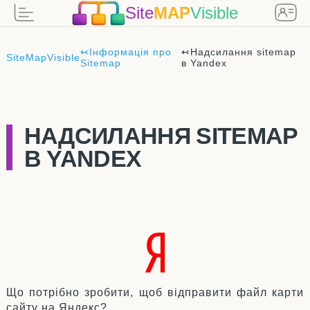
Site
MAP
Visible
↢
Інформація про
↢
Надсилання sitemap
SiteMapVisible
Sitemap
в Yandex
НАДСИЛАННЯ SITEMAP
В YANDEX
Що потрібно зробити, щоб відправити файл карти
сайту на Яндекс?