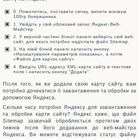
0. Помолитись, поставити свічку, випити мінімум
100гр бояришника.
1. Увійдіть у свій обліковий запис Яндекс-Веб-
Майстер.
2. У верхній частині бічної панелі виберіть свій веб-
сайт, для якого потрібно надіслати файл Sitemap.
3. На лівій бічній панелі натисніть кнопку
«Налаштування параметрів показань», а потім
«Файли для карток сайту».
4. Введіть URL-адресу XML-карти сайту в текстове
поле і натисніть кнопку "Додати".
Після того, як ви додали свою карту сайту, вам
потрібно дочекатися її завантаження та обробки за
допомогою Яндекса.
Скільки часу потрібно Яндексу для завантаження
та обробки карти сайту? Яндекс каже, що файл
Sitemap зазвичай обробляється протягом двох
тижнів після його додавання до веб-майстра
Яндекса. Ви можете відстежувати статус файлу